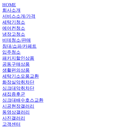
HOME
회사소개
서비스소개/가격
세탁기청소
에어컨청소
냉장고청소
비데청소/판매
침대/쇼파/카페트
입주청소
패키지할인상품
공동구매상품
생활편의상품
세탁기소모품교환
화장실악취차단
싱크대악취차단
새집증후군
싱크대배수호스교환
시공현장갤러리
동영상갤러리
사진갤러리
고객센터