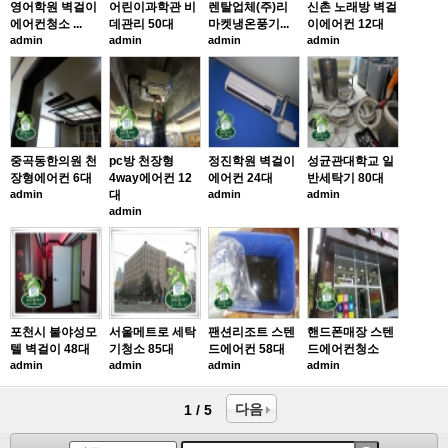
영어학원 벽걸이
어린이과학관 비
렌탈업체(주)리
신촌 노래방 벽걸
에어컨청소 ...
데관리 50대
마켓냉온풍기...
이에어컨 12대
admin
admin
admin
admin
중곡동한의원 천
pc방 천장형
정진학원 벽걸이
성균관대학교 일
장형에어컨 6대
4way에어컨 12
에어컨 24대
반세탁기 80대
admin
대
admin
admin
admin
포천시 불야성모
서울메트로 세탁
팬션리조트 스텐
핸드폰매장 스텐
텔 벽걸이 48대
기청소 85대
드에어컨 58대
드에어컨청소
admin
admin
admin
admin
다음
1 / 5