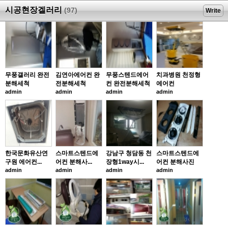
시공현장겔러리
(97)
Write
무풍갤러리 완전
김연아에어컨 완
무풍스텐드에어
치과병원 천정형
분해세척
전분해세척
컨 완전분해세척
에어컨
admin
admin
admin
admin
한국문화유산연
스마트스텐드에
강남구 청담동 천
스마트스텐드에
구원 에어컨...
어컨 분해사...
장형1way시...
어컨 분해사진
admin
admin
admin
admin